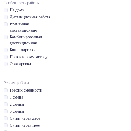
B1
Особенность работы
деятельность
Водительское
На дому
Бытовое
удостоверение кат.
Дистанционная работа
обслуживание
BE
Временная
населения
Водительское
дистанционная
Защита
удостоверение кат.
Комбинированная
государства и
C
дистанционная
личности
Водительское
Командировки
Профессии, общие
удостоверение кат.
По вахтовому методу
для всех сфер
C1
деятельности
Стажировка
Водительское
Должности
удостоверение кат.
специалистов,
C1E
Режим работы
общие для всех
Водительское
сфер деятельности
График сменности
удостоверение кат.
1 смена
CE
2 смены
Водительское
3 смены
удостоверение кат.
Сутки через двое
D
Сутки через трое
Водительское