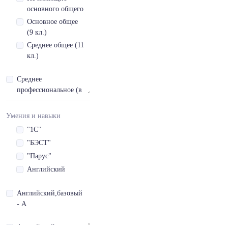
основного общего
Основное общее
(9 кл.)
Среднее общее (11
кл.)
Среднее
профессиональное (в
т.ч. начальное
профессиональное)
Умения и навыки
Высшее
"1С"
Послевузовское
"БЭСТ"
профессиональное
"Парус"
Английский
Английский,базовый
- A
Английский,продвинутый