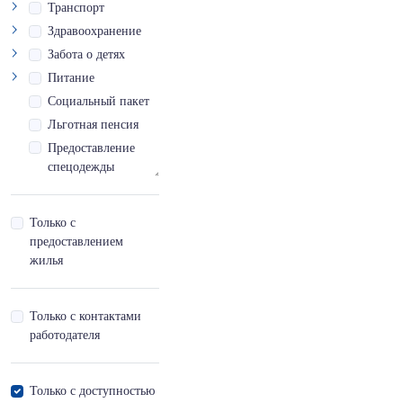
Транспорт
Высококвалифицированный
Здравоохранение
специалист
Забота о детях
Вьетнамский
Питание
Социальный пакет
Вьетнамский,базовый
Льготная пенсия
- A
Предоставление
спецодежды
Вьетнамский,продвинутый
- С
Инфраструктурная
доступность
Только с
Вьетнамский,продвинутый
Отпуск за выслугу
предоставлением
- С,готовность пройти
лет
жилья
собеседование
Дополнительный
отпуск
Вьетнамский,продвинутый
Только с контактами
- С,синхронный перевод
работодателя
Вьетнамский,продвинутый
- С,чтение
Только с доступностью