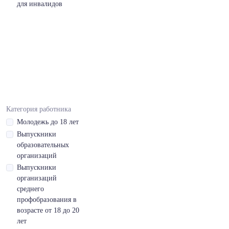
профессиональной
для инвалидов
литературы
Вьетнамский,средний
- B
Вьетнамский,средний
- B,готовность
пройти
собеседование
Категория работника
Молодежь до 18 лет
Вьетнамский,средний
Выпускники
- B,чтение
образовательных
профессиональной
организаций
литературы
Выпускники
организаций
Дисциплинированность
среднего
Допуск на
профобразования в
перевозку
возрасте от 18 до 20
опасных грузов
лет
(ДОПОГ)