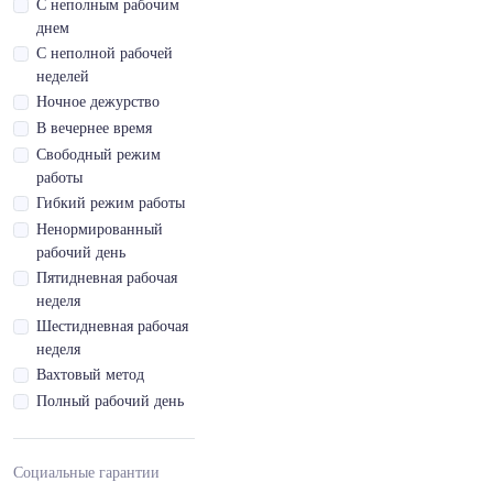
С неполным рабочим
удостоверение кат.
днем
D1
С неполной рабочей
Водительское
неделей
удостоверение кат.
Ночное дежурство
D1E
В вечернее время
Водительское
Свободный режим
удостоверение кат.
работы
DE
Гибкий режим работы
Водительское
Ненормированный
удостоверение кат.
рабочий день
E
Пятидневная рабочая
Водительское
неделя
удостоверение кат.
Шестидневная рабочая
M
неделя
Водительское
Вахтовый метод
удостоверение кат.
Tb
Полный рабочий день
Водительское
удостоверение кат.
Социальные гарантии
Tm