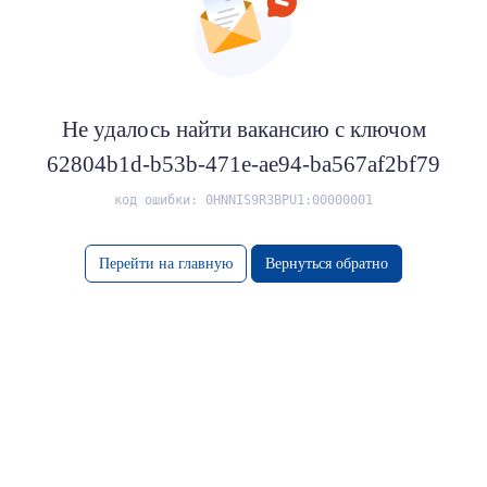
Не удалось найти вакансию с ключом
62804b1d-b53b-471e-ae94-ba567af2bf79
код ошибки: 0HNNIS9R3BPU1:00000001
Перейти на главную
Вернуться обратно