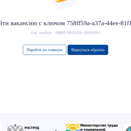
йти вакансию с ключом 758ff59a-a37a-44ee-81f
код ошибки: 0HNNIS9R3UV2A:00000001
Перейти на главную
Вернуться обратно