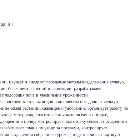
ра, д.1
ии, изучает и внедряет передовые методы возделывания культур,
ями, болезнями растений и сорняками, разрабатывает
е плодородия почв и увеличение урожайности
оизводственные планы видов и количества посадочных культур,
ение семян растений, саженцев и удобрений, организует работу по
ного материала, подготовке почвы к посеву и посадке,
удобрений в почву, контролирует подготовку семян и посадочного
разрабатывает планы по уходу за посевами, контролирует
нения и хранению собранного урожая, подготавливает научную