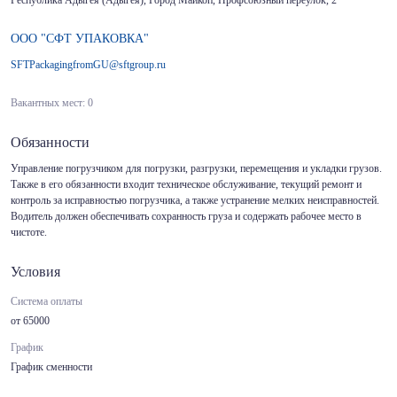
Республика Адыгея (Адыгея), Город Майкоп, Профсоюзный переулок, 2
ООО "СФТ УПАКОВКА"
SFTPackagingfromGU@sftgroup.ru
Вакантных мест: 0
Обязанности
Управление погрузчиком для погрузки, разгрузки, перемещения и укладки грузов.
Также в его обязанности входит техническое обслуживание, текущий ремонт и
контроль за исправностью погрузчика, а также устранение мелких неисправностей.
Водитель должен обеспечивать сохранность груза и содержать рабочее место в
чистоте.
Условия
Система оплаты
от 65000
График
График сменности