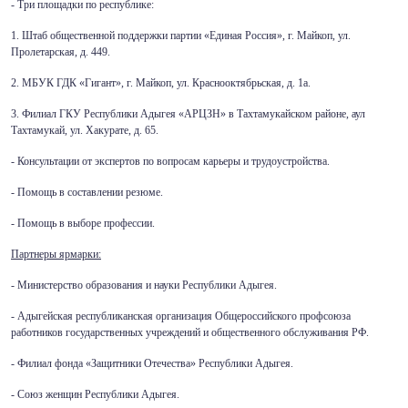
- Три площадки по республике:
1. Штаб общественной поддержки партии «Единая Россия», г. Майкоп, ул.
Пролетарская, д. 449.
2. МБУК ГДК «Гигант», г. Майкоп, ул. Краснооктябрьская, д. 1а.
3. Филиал ГКУ Республики Адыгея «АРЦЗН» в Тахтамукайском районе, аул
Тахтамукай, ул. Хакурате, д. 65.
- Консультации от экспертов по вопросам карьеры и трудоустройства.
- Помощь в составлении резюме.
- Помощь в выборе профессии.
Партнеры ярмарки:
- Министерство образования и науки Республики Адыгея.
- Адыгейская республиканская организация Общероссийского профсоюза
работников государственных учреждений и общественного обслуживания РФ.
- Филиал фонда «Защитники Отечества» Республики Адыгея.
- Союз женщин Республики Адыгея.